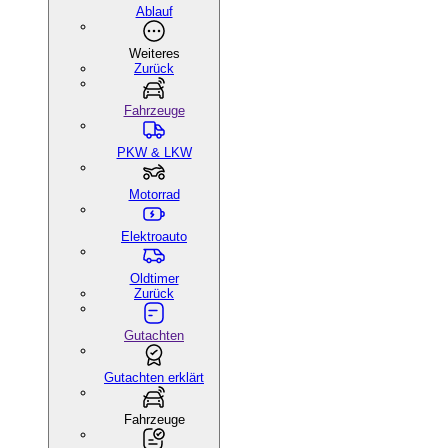
Ablauf
Weiteres
Zurück
Fahrzeuge
PKW & LKW
Motorrad
Elektroauto
Oldtimer
Zurück
Gutachten
Gutachten erklärt
Fahrzeuge