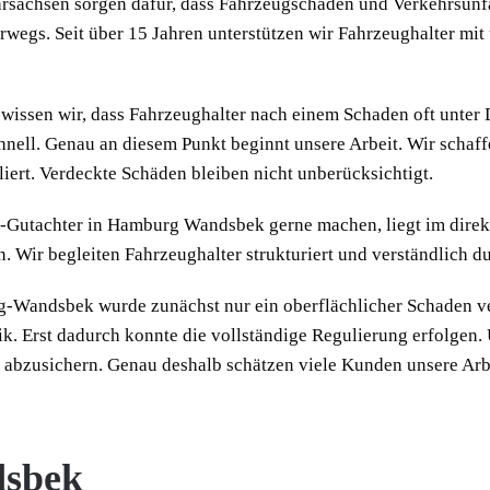
hrsachsen sorgen dafür, dass Fahrzeugschäden und Verkehrsunfä
wegs. Seit über 15 Jahren unterstützen wir Fahrzeughalter mi
ssen wir, dass Fahrzeughalter nach einem Schaden oft unter D
hnell. Genau an diesem Punkt beginnt unsere Arbeit. Wir schaf
iert. Verdeckte Schäden bleiben nicht unberücksichtigt.
Z-Gutachter in Hamburg Wandsbek gerne machen, liegt im direk
n. Wir begleiten Fahrzeughalter strukturiert und verständlich 
g-Wandsbek wurde zunächst nur ein oberflächlicher Schaden ve
k. Erst dadurch konnte die vollständige Regulierung erfolgen. 
r abzusichern. Genau deshalb schätzen viele Kunden unsere A
dsbek