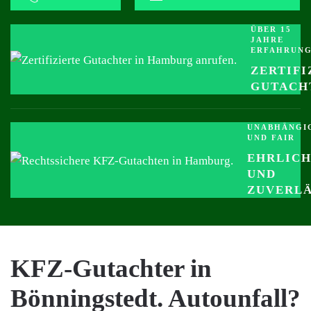
ÜBER 15
JAHRE
ERFAHRUN
ZERTIFI
GUTACH
UNABHÄNGI
UND FAIR
EHRLIC
UND
ZUVERLÄ
KFZ-Gutachter in
Bönningstedt. Autounfall?